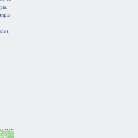
pia,
triplo
one (