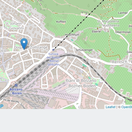
Leaflet
| ©
OpenSt