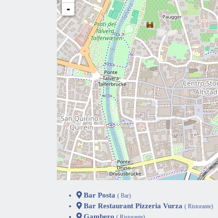
-
Bar Posta
( Bar)
Bar Restaurant Pizzeria Vurza
( Ristorante)
Gambero
( Ristorante)