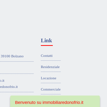
Link
Contatti
 - 39100 Bolzano
Residenziale
Locazione
.it
edonofrio.it
Commerciale
Turistico
Benvenuto su immobiliaredonofrio.it