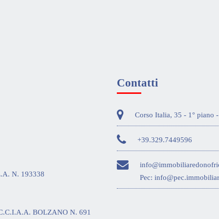
Contatti
Corso Italia, 35 - 1° piano
+39.329.7449596
info@immobiliaredonofrio
E.A. N. 193338
Pec:
info@pec.immobiliar
.C.I.A.A. BOLZANO N. 691