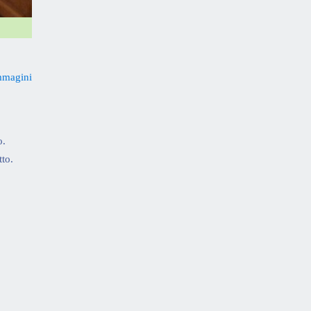
mmagini
o.
to.